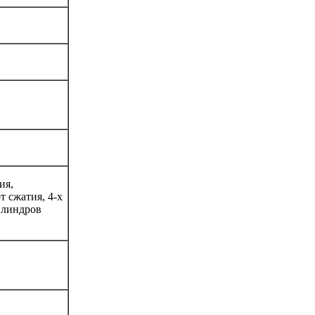
ия,
 сжатия, 4-х
илиндров