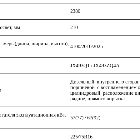
2380
свет, мм
210
азмеры(длина, ширина, высота),
4100/2010/2025
JX493Q1 / JX493ZQ4A
Дизельный, внутреннего сгоран
поршневой с воспламенением от
я
цилиндровый, расположение ц
рядное, прямого впрыска
гателя эксплуатационная кВт.
57(77) / 67(92)
225/75R16