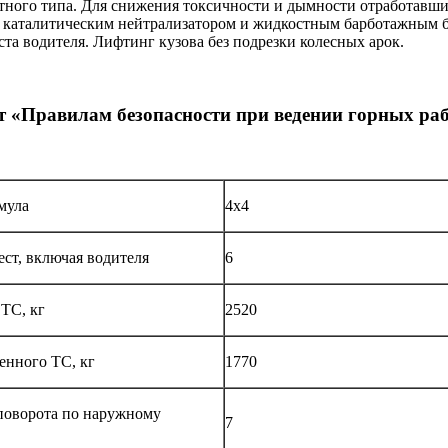
отного типа. Для снижения токсичности и дымности отработавш
на каталитическим нейтрализатором и жидкостным барботажным б
та водителя. Лифтинг кузова без подрезки колесных арок.
т «Правилам безопасности при ведении горных раб
мула
4х4
ест, включая водителя
6
 ТС, кг
2520
енного ТС, кг
1770
поворота по наружному
7