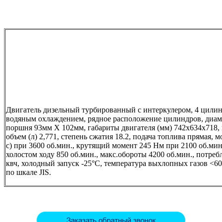
Двигатель дизельный турбированный с интеркулером, 4 цилин
водяным охлаждением, рядное расположение цилиндров, диам
поршня 93мм Х 102мм, габариты двигателя (мм) 742х634х718, в
объем (л) 2,771, степень сжатия 18.2, подача топлива прямая, 
с) при 3600 об.мин., крутящий момент 245 Нм при 2100 об.мин
холостом ходу 850 об.мин., макс.обороты 4200 об.мин., потреб
квч, холодный запуск -25°С, температура выхлопных газов <60
по шкале JIS.