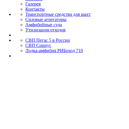
Галерея
Контакты
Транспортные средства для шахт
Силовые агрегаторы
Амфибийные суда
Утилизация отходов
СВП Пегас 5 в России
СВП Сириус
Лодка-амфибия РИБоход 710