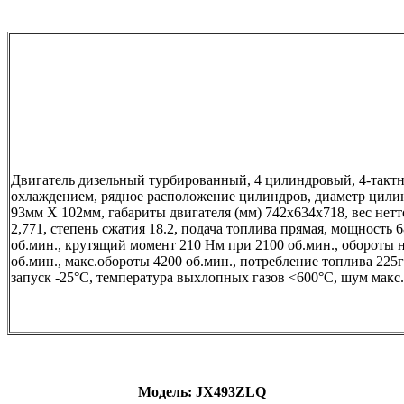
Двигатель дизельный турбированный, 4 цилиндровый, 4-такт
охлаждением, рядное расположение цилиндров, диаметр цили
93мм Х 102мм, габариты двигателя (мм) 742х634х718, вес нетто
2,771, степень сжатия 18.2, подача топлива прямая, мощность 6
об.мин., крутящий момент 210 Нм при 2100 об.мин., обороты н
об.мин., макс.обороты 4200 об.мин., потребление топлива 225г
запуск -25°С, температура выхлопных газов <600°С, шум макс.
Модель:
JX493
ZLQ