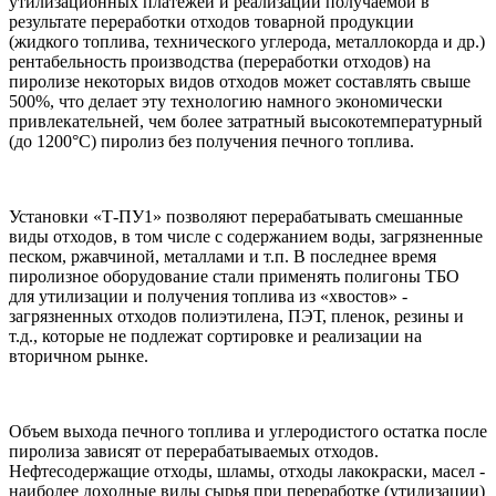
утилизационных платежей и реализации получаемой в
результате переработки отходов товарной продукции
(жидкого топлива, технического углерода, металлокорда и др.)
рентабельность производства (переработки отходов) на
пиролизе некоторых видов отходов может составлять свыше
500%, что делает эту технологию намного экономически
привлекательней, чем более затратный высокотемпературный
(до 1200°С) пиролиз без получения печного топлива.
Установки «Т-ПУ1» позволяют перерабатывать смешанные
виды отходов, в том числе c содержанием воды, загрязненные
песком, ржавчиной, металлами и т.п. В последнее время
пиролизное оборудование стали применять полигоны ТБО
для утилизации и получения топлива из «хвостов» -
загрязненных отходов полиэтилена, ПЭТ, пленок, резины и
т.д., которые не подлежат сортировке и реализации на
вторичном рынке.
Объем выхода печного топлива и углеродистого остатка после
пиролиза зависят от перерабатываемых отходов.
Нефтесодержащие отходы, шламы, отходы лакокраски, масел -
наиболее доходные виды сырья при переработке (утилизации)