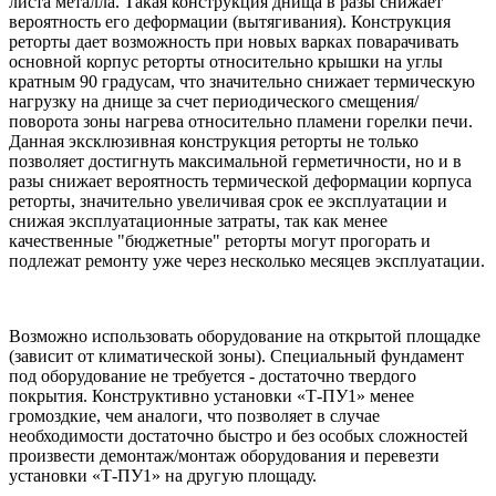
листа металла. Такая конструкция днища в разы снижает
вероятность его деформации (вытягивания). Конструкция
реторты дает возможность при новых варках поварачивать
основной корпус реторты относительно крышки на углы
кратным 90 градусам, что значительно снижает термическую
нагрузку на днище за счет периодического смещения/
поворота зоны нагрева относительно пламени горелки печи.
Данная эксклюзивная конструкция реторты не только
позволяет достигнуть максимальной герметичности, но и в
разы снижает вероятность термической деформации корпуса
реторты, значительно увеличивая срок ее эксплуатации и
снижая эксплуатационные затраты, так как менее
качественные "бюджетные" реторты могут прогорать и
подлежат ремонту уже через несколько месяцев эксплуатации.
Возможно использовать оборудование на открытой площадке
(зависит от климатической зоны). Специальный фундамент
под оборудование не требуется - достаточно твердого
покрытия. Конструктивно установки «Т-ПУ1» менее
громоздкие, чем аналоги, что позволяет в случае
необходимости достаточно быстро и без особых сложностей
произвести демонтаж/монтаж оборудования и перевезти
установки «Т-ПУ1» на другую площаду.