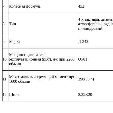
7
Колесная формула
4х2
4-х тактный, дизел
8
Тип
атмосферный, рядн
цилиндровый
9
Марка
Д-243
Мощность двигателя
10
эксплуатационная (кВт), л/с при 2200
60/81
об/мин
Максимальный крутящий момент при
11
298(30,4)
1600 об/мин
12
Шины
8,25R20