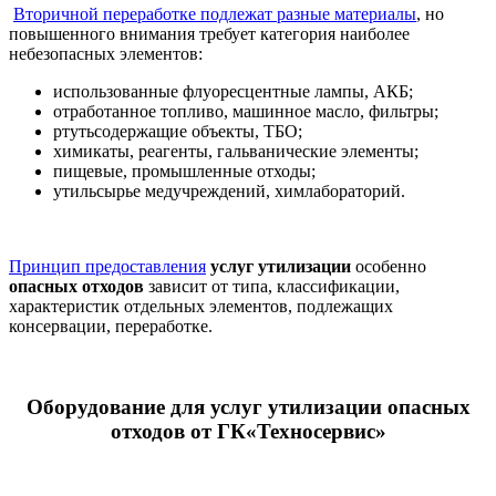
Вторичной переработке подлежат разные материалы
, но
повышенного внимания требует категория наиболее
небезопасных элементов:
использованные флуоресцентные лампы, АКБ;
отработанное топливо, машинное масло, фильтры;
ртутьсодержащие объекты, ТБО;
химикаты, реагенты, гальванические элементы;
пищевые, промышленные отходы;
утильсырье медучреждений, химлабораторий.
Принцип предоставления
услуг утилизации
особенно
опасных отходов
зависит от типа, классификации,
характеристик отдельных элементов, подлежащих
консервации, переработке.
Оборудование для услуг утилизации опасных
отходов
от ГК«Техносервис»