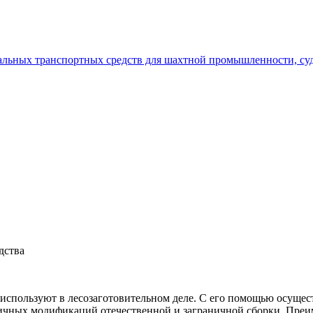
дства
используют в лесозаготовительном деле. С его помощью осущест
ичных модификаций отечественной и заграничной сборки. Преи