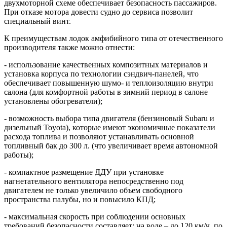
двухмоторной схеме обеспечивает безопасность пассажиров.
При отказе мотора довести судно до сервиса позволит
специальный винт.
К преимуществам лодок амфибийного типа от отечественного
производителя также можно отнести:
- использование качественных композитных материалов и
установка корпуса по технологии сэндвич-панелей, что
обеспечивает повышенную шумо- и теплоизоляцию внутри
салона (для комфортной работы в зимний период в салоне
установлены обогреватели);
- возможность выбора типа двигателя (бензиновый Subaru и
дизельный Toyota), которые имеют экономичные показатели
расхода топлива и позволяют устанавливать основной
топливный бак до 300 л. (что увеличивает время автономной
работы);
- компактное размещение ДДУ при установке
нагнетательного вентилятора непосредственно под
двигателем не только увеличило объем свободного
пространства палубы, но и повысило КПД;
- максимальная скорость при соблюдении основных
требований безопасности составляет: на воде – до 120 км/ч, по