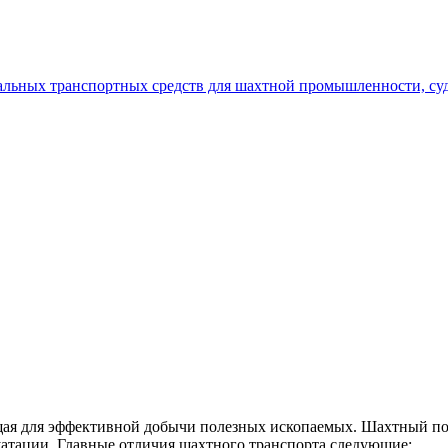
щая для эффективной добычи полезных ископаемых. Шахтный по
уатации. Главные отличия шахтного транспорта следующие: